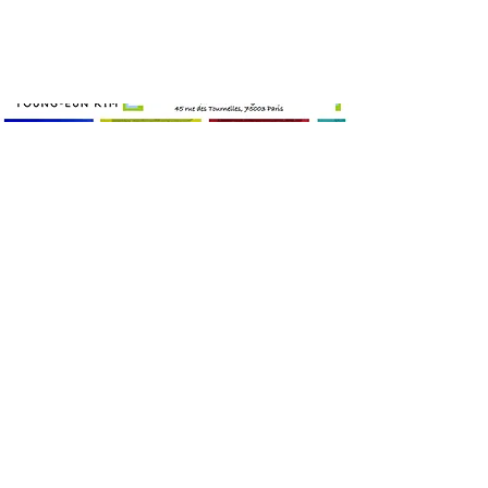
ONLINE
EXHIBITION
See online exhibition