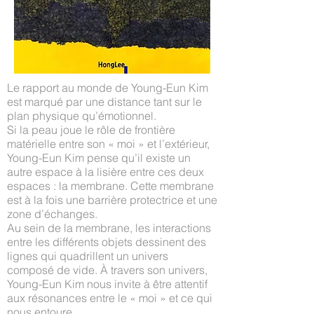
Le rapport au monde de Young-Eun Kim
est marqué par une distance tant sur le
plan physique qu’émotionnel.
Si la peau joue le rôle de frontière
matérielle entre son « moi » et l’extérieur,
Young-Eun Kim pense qu’il existe un
autre espace à la lisière entre ces deux
espaces : la membrane. Cette membrane
est à la fois une barrière protectrice et une
zone d’échanges.
Au sein de la membrane, les interactions
entre les différents objets dessinent des
lignes qui quadrillent un univers
composé de vide. À travers son univers,
Young-Eun Kim nous invite à être attentif
aux résonances entre le « moi » et ce qui
nous entoure.