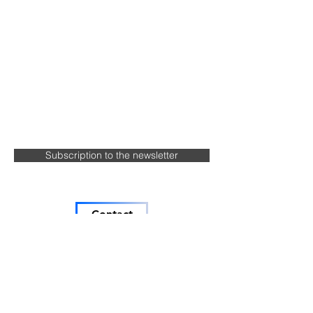
Subscription to the newsletter
Contact
Terms & conditions
HONGLEE EIRL Lee Jungwon